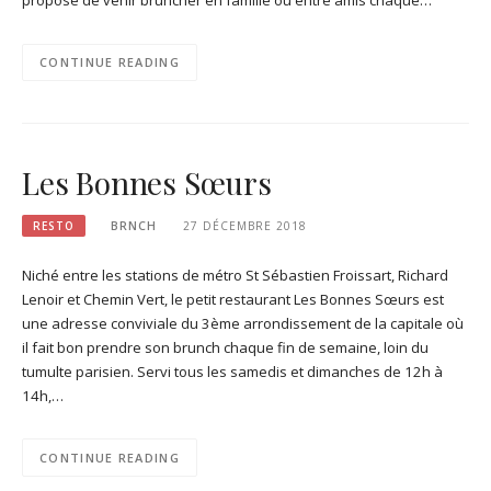
propose de venir bruncher en famille ou entre amis chaque…
CONTINUE READING
Les Bonnes Sœurs
RESTO
BRNCH
27 DÉCEMBRE 2018
Niché entre les stations de métro St Sébastien Froissart, Richard
Lenoir et Chemin Vert, le petit restaurant Les Bonnes Sœurs est
une adresse conviviale du 3ème arrondissement de la capitale où
il fait bon prendre son brunch chaque fin de semaine, loin du
tumulte parisien. Servi tous les samedis et dimanches de 12h à
14h,…
CONTINUE READING