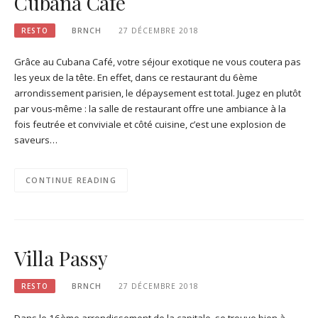
Cubana Café
RESTO
BRNCH
27 DÉCEMBRE 2018
Grâce au Cubana Café, votre séjour exotique ne vous coutera pas
les yeux de la tête. En effet, dans ce restaurant du 6ème
arrondissement parisien, le dépaysement est total. Jugez en plutôt
par vous-même : la salle de restaurant offre une ambiance à la
fois feutrée et conviviale et côté cuisine, c’est une explosion de
saveurs…
CONTINUE READING
Villa Passy
RESTO
BRNCH
27 DÉCEMBRE 2018
Dans le 16ème arrondissement de la capitale, se trouve bien à