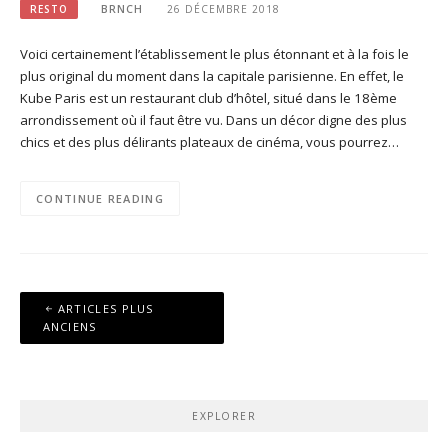
RESTO
BRNCH
26 DÉCEMBRE 2018
Voici certainement l’établissement le plus étonnant et à la fois le
plus original du moment dans la capitale parisienne. En effet, le
Kube Paris est un restaurant club d’hôtel, situé dans le 18ème
arrondissement où il faut être vu. Dans un décor digne des plus
chics et des plus délirants plateaux de cinéma, vous pourrez…
CONTINUE READING
Navigation
ARTICLES PLUS
des
ANCIENS
articles
EXPLORER