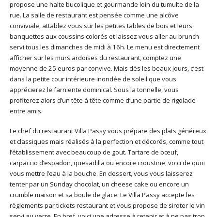
propose une halte bucolique et gourmande loin du tumulte de la
rue. La salle de restaurant est pensée comme une alcôve
conviviale, attablez vous sur les petites tables de bois et leurs
banquettes aux coussins colorés et laissez vous aller au brunch
servi tous les dimanches de midi à 16h. Le menu est directement
afficher sur les murs ardoises du restaurant, comptez une
moyenne de 25 euros par convive. Mais dès les beaux jours, c’est
dans la petite cour intérieure inondée de soleil que vous
apprécierez le farniente dominical. Sous la tonnelle, vous
profiterez alors d’un tête à tête comme d’une partie de rigolade
entre amis.
Le chef du restaurant Villa Passy vous prépare des plats généreux
et classiques mais réalisés à la perfection et décorés, comme tout
l’établissement avec beaucoup de gout. Tartare de bœuf,
carpaccio d’espadon, quesadilla ou encore croustine, voici de quoi
vous mettre l’eau à la bouche. En dessert, vous vous laisserez
tenter par un Sunday chocolat, un cheese cake ou encore un
crumble maison et sa boule de glace. Le Villa Passy accepte les
règlements par tickets restaurant et vous propose de siroter le vin
servi au verre. En bref, voici une adresse à retenir et à ne pas trop