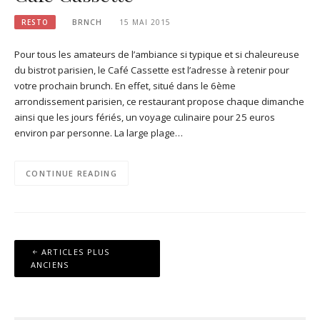
RESTO
BRNCH
15 MAI 2015
Pour tous les amateurs de l’ambiance si typique et si chaleureuse
du bistrot parisien, le Café Cassette est l’adresse à retenir pour
votre prochain brunch. En effet, situé dans le 6ème
arrondissement parisien, ce restaurant propose chaque dimanche
ainsi que les jours fériés, un voyage culinaire pour 25 euros
environ par personne. La large plage…
CONTINUE READING
Navigation
ARTICLES PLUS
des
ANCIENS
articles