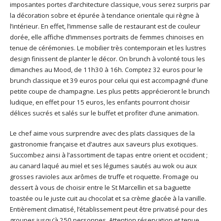
imposantes portes d’architecture classique, vous serez surpris par
la décoration sobre et épurée à tendance orientale qui règne à
l’intérieur. En effet, l’immense salle de restaurant est de couleur
dorée, elle affiche d’immenses portraits de femmes chinoises en
tenue de cérémonies. Le mobilier très contemporain et les lustres
design finissent de planter le décor. On brunch à volonté tous les
dimanches au Mood, de 11h30 à 16h. Comptez 32 euros pour le
brunch classique et 39 euros pour celui qui est accompagné d’une
petite coupe de champagne. Les plus petits apprécieront le brunch
ludique, en effet pour 15 euros, les enfants pourront choisir
délices sucrés et salés sur le buffet et profiter d’une animation.
Le chef aime vous surprendre avec des plats classiques de la
gastronomie française et d’autres aux saveurs plus exotiques.
Succombez ainsi à l’assortiment de tapas entre orient et occident ;
au canard laqué au miel et ses légumes sautés au wok ou aux
grosses ravioles aux arômes de truffe et roquette. Fromage ou
dessert à vous de choisir entre le St Marcellin et sa baguette
toastée ou le juste cuit au chocolat et sa crème glacée à la vanille.
Entièrement climatisé, l’établissement peut être privatisé pour des
groupes jusqu’à 250 personnes. Attention réservation et tenue