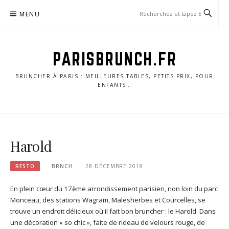
Skip
MENU
to
content
PARISBRUNCH.FR
BRUNCHER À PARIS : MEILLEURES TABLES, PETITS PRIX, POUR
ENFANTS…
Harold
RESTO
BRNCH
28 DÉCEMBRE 2018
En plein cœur du 17ème arrondissement parisien, non loin du parc
Monceau, des stations Wagram, Malesherbes et Courcelles, se
trouve un endroit délicieux où il fait bon bruncher : le Harold. Dans
une décoration « so chic », faite de rideau de velours rouge, de